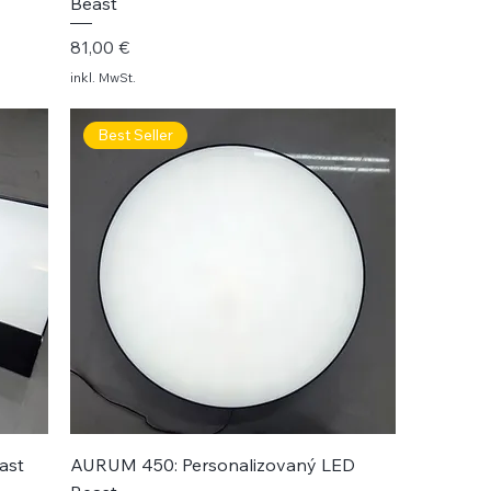
Beast
Preis
81,00 €
inkl. MwSt.
Best Seller
ast
AURUM 450: Personalizovaný LED