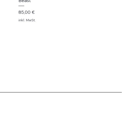
Beast
Preis
85,00 €
inkl. MwSt.