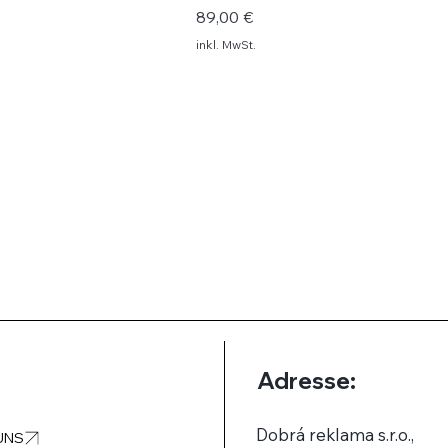
Preis
89,00 €
inkl. MwSt.
Adresse:
Dobrá reklama s.r.o.,
UNS