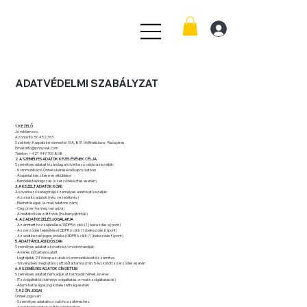
ADATVÉDELMI SZABÁLYZAT
1. KEZELŐ
Jó reklám sro,
Azonosító: 50 452 363
Székhely: Karpatské námestie 10A, 831 06 Bratislava - Rača járás
Email:
info@johnyoak.com
Telefon:
+421 949 700 808
2. A SZEMÉLYES ADATOK KEZELÉSÉNEK CÉLJA
Személyes adatait kizárólag a következő célokra kezeljük:
- Kommunikáció Önnel a kérésével kapcsolatban
- Árajánlat készítése és elküldése
- Rendelésfeldolgozás (szerződéskötés esetén)
3. A KEZELT ADATOK KÖRE
A következő kategóriájú személyes adatokat kezeljük:
- Azonosító adatok (név, vezetéknév)
- Elérhetőségek (e-mail, telefonszám)
- Cég címe (ha meg van adva)
- A műtétről készült fotók (ha benyújtották)
4. AZ ADATKEZELÉS JOGALAPJA
- Az érintett hozzájárulása (GDPR 6. cikk (1) bekezdés a) pont)
- A szerződés teljesítése (GDPR 6. cikk (1) bekezdés b) pont)
- Az adatkezelő jogos érdeke (GDPR 6. cikk (1) bekezdés f) pont)
5. ADATTÁROLÁSI IDŐSZAK
Személyes adatait a következő módon tároljuk:
- A kérés időtartama alatt
- Legfeljebb 24 hónap az utolsó kommunikációtól számítva
- Törvényben meghatározott időtartamra (min. 5 év) kötött szerződés esetén
6. A SZEMÉLYES ADATOK CÍMZETTJEI
Személyes adatait nem adjuk át harmadik félnek, kivéve:
- IT szolgáltatók (tárhelyszolgáltatás, e-mail szolgáltatások)
- Állami hatóságok jogi kötelezettség esetén
7. AZ ÖN JOGAI
Önnek joga van:
- Személyes adataihoz való hozzáféréshez
- A helytelen adatok javítása érdekében