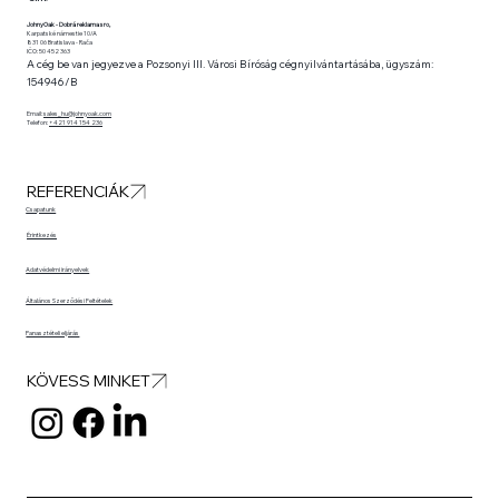
JohnyOak - Dobrá reklama sro,
Karpatské námestie 10/A
831 06 Bratislava - Rača
IČO: 50 452 363
A cég be van jegyezve a Pozsonyi III. Városi Bíróság cégnyilvántartásába, ügyszám:
154946/B
Email:
sales_hu@johnyoak.com
Telefon:
+421 914 154 236
REFERENCIÁK
Csapatunk
Érintkezés
Adatvédelmi irányelvek
Általános Szerződési Feltételek
Panasztételi eljárás
KÖVESS MINKET