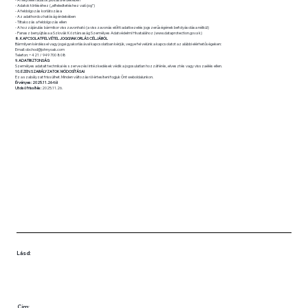
- Adatok törléséhez („elfeledtetéshez való jog”)
- A feldolgozás korlátozása
- Az adathordozhatóság érdekében
- Tiltakozás a feldolgozás ellen
- A hozzájárulás bármikor visszavonható (a visszavonás előtti adatkezelés jogszerűségének befolyásolása nélkül)
- Panasz benyújtása a Szlovák Köztársaság Személyes Adatvédelmi Hivatalához (
www.dataprotection.gov.sk
)
8. KAPCSOLATFELVÉTEL JOGGYAKORLÁS CÉLJÁBÓL
Bármilyen kérdéssel vagy jogai gyakorlásával kapcsolatban kérjük, vegye fel velünk a kapcsolatot az alábbi elérhetőségeken:
Email:
obchod@johnyoak.com
Telefon: +421 / 949 700 808
9. ADATBIZTONSÁG
Személyes adatait technikai és szervezési intézkedések védik a jogosulatlan hozzáférés, elvesztés vagy visszaélés ellen.
10. EZEN SZABÁLYZATOK MÓDOSÍTÁSAI
Ez a szabályzat frissülhet. Minden változásról értesíteni fogjuk Önt weboldalunkon.
Érvényes: 2025.11.26-tól
Utolsó frissítés:
2025.11.26.
Lásd:
Cím: