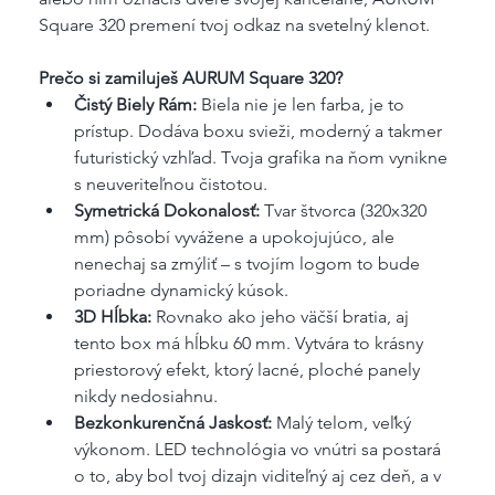
Square 320 premení tvoj odkaz na svetelný klenot.
Prečo si zamiluješ AURUM Square 320?
Čistý Biely Rám:
 Biela nie je len farba, je to 
prístup. Dodáva boxu svieži, moderný a takmer 
futuristický vzhľad. Tvoja grafika na ňom vynikne 
s neuveriteľnou čistotou.
Symetrická Dokonalosť:
 Tvar štvorca (320x320 
mm) pôsobí vyvážene a upokojujúco, ale 
nenechaj sa zmýliť – s tvojím logom to bude 
poriadne dynamický kúsok.
3D Hĺbka:
 Rovnako ako jeho väčší bratia, aj 
tento box má hĺbku 60 mm. Vytvára to krásny 
priestorový efekt, ktorý lacné, ploché panely 
nikdy nedosiahnu.
Bezkonkurenčná Jaskosť:
 Malý telom, veľký 
výkonom. LED technológia vo vnútri sa postará 
o to, aby bol tvoj dizajn viditeľný aj cez deň, a v 