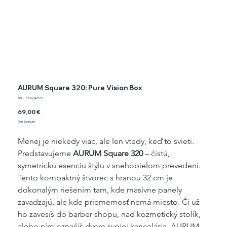
AURUM Square 320: Pure Vision Box
SKU
SKU:
2026040103
2026040103
Cena
69,00 €
Daň Zahrnuté
Menej je niekedy viac, ale len vtedy, keď to svieti. 
Predstavujeme 
AURUM Square 320
 – čistú, 
symetrickú esenciu štýlu v snehobielom prevedení. 
Tento kompaktný štvorec s hranou 32 cm je 
dokonalým riešením tam, kde masívne panely 
zavadzajú, ale kde priemernosť nemá miesto. Či už 
ho zavesíš do barber shopu, nad kozmetický stolík, 
alebo ním označíš dvere svojej kancelárie, AURUM 