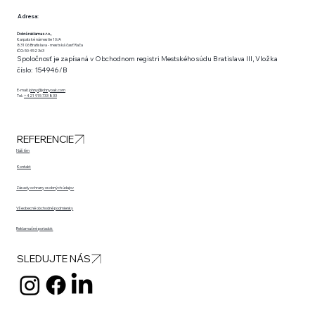
Adresa:
Dobrá reklama s.r.o.,
Karpatské námestie 10/A
831 06 Bratislava - mestská časť Rača
IČO: 50 452 363
Spoločnosť je zapísaná v Obchodnom registri Mestského súdu Bratislava III, Vložka
číslo: 154946/B
E-mail:
johny@johnyoak.com
Tel.:
+421 915 733 833
REFERENCIE
Náš tím
Kontakt
Zásady ochrany osobných údajov
Všeobecné obchodné podmienky
Reklamačné poriadok
SLEDUJTE NÁS