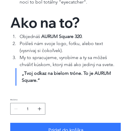
noci to bol totálny "eyecatcher".
Ako na to?
Objednáš 
AURUM Square 320
.
Pošleš nám svoje logo, fotku, alebo text 
(vysnívaj si čokoľvek).
My to spracujeme, vyrobíme a ty sa môžeš 
chváliť kúskom, ktorý máš ako jediný na svete.
„Tvoj odkaz na bielom tróne. To je AURUM 
Square.“
Množstvo
Pridať do košíka