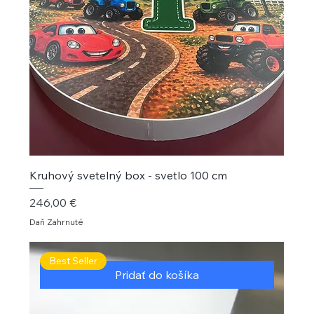
Kruhový svetelný box - svetlo 100 cm
Cena
246,00 €
Daň Zahrnuté
Best Seller
Pridať do košíka