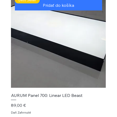
Pridať do košíka
AURUM Panel 700: Linear LED Beast
Cena
89,00 €
Daň Zahrnuté