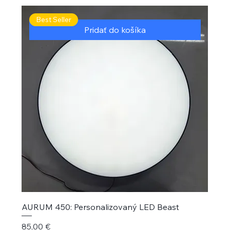
Best Seller
Pridať do košíka
AURUM 450: Personalizovaný LED Beast
Cena
85,00 €