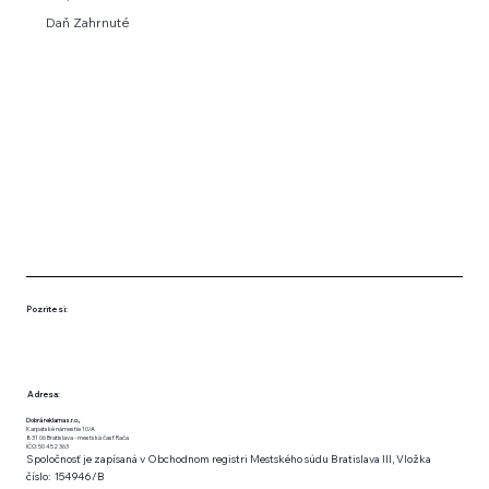
Daň Zahrnuté
Pozrite si:
Adresa:
Dobrá reklama s.r.o.,
Karpatské námestie 10/A
831 06 Bratislava - mestská časť Rača
IČO: 50 452 363
Spoločnosť je zapísaná v Obchodnom registri Mestského súdu Bratislava III, Vložka
číslo: 154946/B