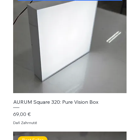
AURUM Square 320: Pure Vision Box
Cena
69,00 €
Daň Zahrnuté
Best Seller