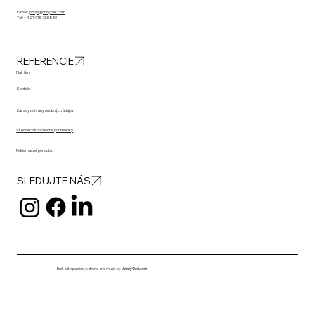
E-mail:
johny@johnyoak.com
Tel.:
+421 915 733 833
REFERENCIE
Náš tím
Kontakt
Zásady ochrany osobných údajov
Všeobecné obchodné podmienky
Reklamačné poriadok
SLEDUJTE NÁS
Built with passion, caffeine and music by
JohnyOak.com