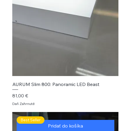
AURUM Slim 800: Panoramic LED Beast
Cena
81,00 €
Daň Zahrnuté
Best Seller
Pridať do košíka