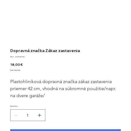
Dopravná značka Zákaz zastavenia
SKU
SKU:
2026040106
2026040106
Cena
18,00 €
Daň Zahrnuté
Plastohliníková dopravná značka zákaz zastavenia 
priemer 42 cm, vhodná na súkromné použitie/napr. 
na dvere garáže/
Množstvo