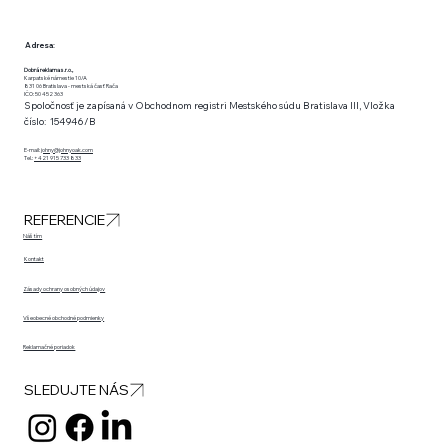
Adresa:
Dobrá reklama s.r.o.,
Karpatské námestie 10/A
831 06 Bratislava - mestská časť Rača
IČO: 50 452 363
Spoločnosť je zapísaná v Obchodnom registri Mestského súdu Bratislava III, Vložka
číslo: 154946/B
E-mail:
johny@johnyoak.com
Tel.:
+421 915 733 833
REFERENCIE
Náš tím
Kontakt
Zásady ochrany osobných údajov
Všeobecné obchodné podmienky
Reklamačné poriadok
SLEDUJTE NÁS